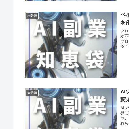
ペ
未分類
を
ブロ
が不
ブロ
るこ
A
未分類
変
AI
界に
ラ、
れら