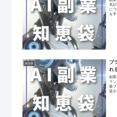
本記
につ
を手
ブ
未分類
れ
副業
ラン
級ブ
益を