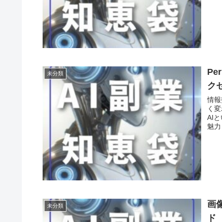
Pe
未分類
ク
情報
く変
AI
魅力
画
未分類
ド