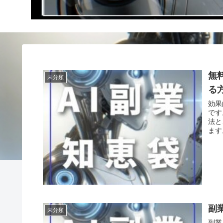
無
未分類
る
効果
です
法と
ます
副
未分類
副業