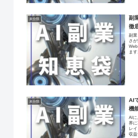
副
未分類
徹
副業
さが
We
ます
A
未分類
機
AI
界に
レイ
収益