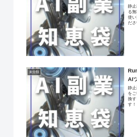
静止
る無
使い
ださ
R
未分類
AI
静止
をご
換す
す！