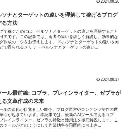
2024.08.20
ルソナとターゲットの違いを理解して稼げるブログ
作る方法
グで稼ぐためには、ペルソナとターゲットの違いを理解すること
可欠です。この記事では、両者の違いを詳しく解説し、効果的な
グ作成のコツをお伝えします。 ペルソナとターゲットの違いを知
とで得られるメリット ペルソナとターゲットの違い...
2024.08.17
Iツール最前線: コブラ、ブレインライター、ゼブラが
える文章作成の未来
ツールの進化が目覚ましい昨今、ブログ運営やコンテンツ制作の世
革命が起きています。本記事では、最新のAIツールであるコブ
ブレインライター、ゼブラの特徴と活用法を徹底解説します。こ
のツールがどのようにして作業効率を飛躍的に向上さ...