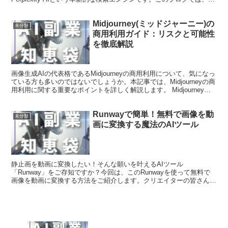
Perplexity AIの魅力と可能性について詳...
Midjourney(ミッドジャーニー)の
未分類
商用利用ガイド：リスクと可能性
を徹底解説
画像生成AIの代表格であるMidjourneyの商用利用について、気になっ
ている方も多いのではないでしょうか。本記事では、Midjourneyの商
用利用に関する重要なポイントを詳しく解説します。 Midjourney商
用利用の基本ルールと注...
Runwayで簡単！無料で画像を動
未分類
画に変換する魔法のAIツール
静止画を動画に変換したい！そんな願いを叶えるAIツール
「Runway」をご存知ですか？今回は、このRunwayを使って無料で
画像を動画に変換する方法をご紹介します。クリエイターの皆さん、
必見の記事です！ Runwayで画像を動画に変換する魅...