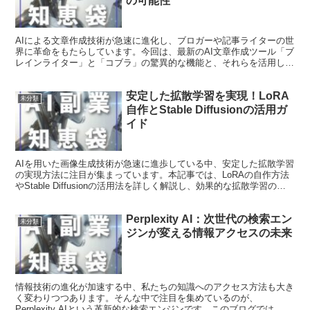
の可能性
AIによる文章作成技術が急速に進化し、ブロガーや記事ライターの世
界に革命をもたらしています。今回は、最新のAI文章作成ツール「ブ
レインライター」と「コブラ」の驚異的な機能と、それらを活用した
収益化の可能性について詳しく解説します。 AI文章...
安定した拡散学習を実現！LoRA
未分類
自作とStable Diffusionの活用ガ
イド
AIを用いた画像生成技術が急速に進歩している中、安定した拡散学習
の実現方法に注目が集まっています。本記事では、LoRAの自作方法
やStable Diffusionの活用法を詳しく解説し、効果的な拡散学習の実
現をサポートします。初心者の方でも...
Perplexity AI：次世代の検索エン
未分類
ジンが変える情報アクセスの未来
情報技術の進化が加速する中、私たちの知識へのアクセス方法も大き
く変わりつつあります。そんな中で注目を集めているのが、
Perplexity AIという革新的な検索エンジンです。このブログでは、