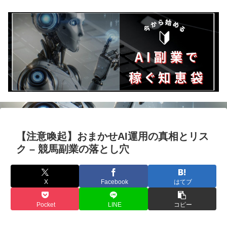
【注意喚起】おまかせAI運用の真相とリス
ク – 競馬副業の落とし穴
X
Facebook
はてブ
Pocket
LINE
コピー